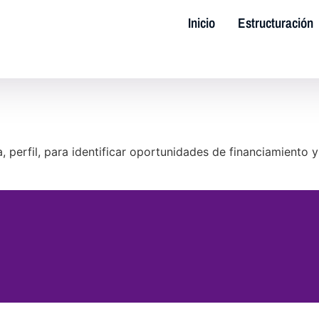
Inicio
Estructuración
 perfil, para identificar oportunidades de financiamiento 